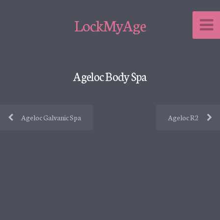
LockMyAge
Ageloc Body Spa
Ageloc Galvanic Spa
Ageloc R2